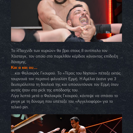
To «Παιχνίδι των κυριών» θα βρει στους 8 αντίπαλο τον
Χάσταγκ, τον οποίο στο παρελθόν κέρδισε κάνοντας επίδειξη
δύναμης.
Και α και ου…
…και Φαλακρός Γκουρού. Το «Τέρας του Νησιού» πέταξε εκτός
τουρνουά τον περσινό φιλναλίστ Ερμή. Η Αμέλια έκανε για 3
δευτερόλεπτα τη δουλειά της και αποσυντόνισε τον Ερμή όταν
αυτός ήταν στο pick της απόδοσής του.
Λίγα λεπτά μετά ο Φαλακρός Γκουρού, κόντεψε να σπάσει το
ρινγκ με τη δύναμη που υπέταξε τον «Αγγελιοφόρο» για το
τελικό pin.