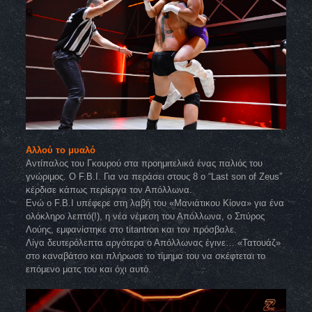
Αλλού το μυαλό
Αντίπαλος του Γκουρού στα προημιτελικά ένας παλιός του
γνώριμος. Ο F.B.I. Για να περάσει στους 8 ο “Last son of Zeus”
κέρδισε κάπως περίεργα τον Απόλλωνα.
Ενώ ο F.B.I υπέφερε στη λαβή του «Μανιάτικου Κίονα» για ένα
ολόκληρο λεπτό(!), η νέα νέμεση του Απόλλωνα, ο Σπύρος
Λούης, εμφανίστηκε στο titantron και τον πρόσβαλε.
Λίγα δευτερόλεπτα αργότερα ο Απόλλωνας έγινε… «Τατουάζ»
στο καναβάτσο και πλήρωσε το τίμημα του να σκέφτεται το
επόμενο ματς του και όχι αυτό.