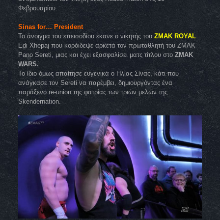
Φεβρουαρίου.
Sinas for… President
Το άνοιγμα του επεισοδίου έκανε ο νικητής του
ZMAK ROYAL
Edi Xhepaj που κορόιδεψε αρκετά τον πρωταθλητή του ZMAK
Pano Sereti, μιας και έχει εξασφαλίσει ματς τίτλου στο
ZMAK
WARS.
Το ίδιο όμως απαίτησε ευγενικά ο Ηλίας Σίνας, κάτι που
ανάγκασε τον Sereti να παρέμβει, δημιουργόντας ένα
παράξενο re-union της φατρίας των τριών μελών της
Skendernation.