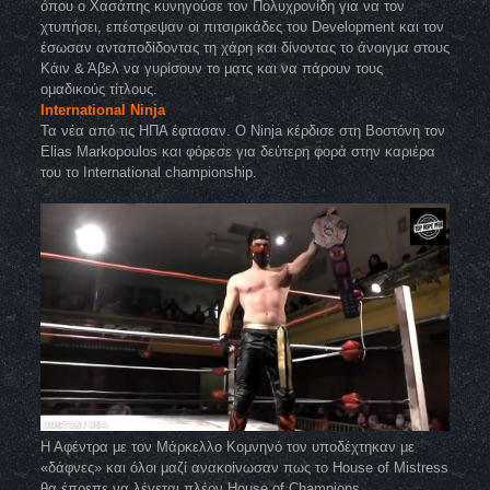
όπου ο Χασάπης κυνηγούσε τον Πολυχρονίδη για να τον
χτυπήσει, επέστρεψαν οι πιτσιρικάδες του Development και τον
έσωσαν ανταποδίδοντας τη χάρη και δίνοντας το άνοιγμα στους
Κάιν & Άβελ να γυρίσουν το ματς και να πάρουν τους
ομαδικούς τίτλους.
International Ninja
Τα νέα από τις ΗΠΑ έφτασαν. Ο Ninja κέρδισε στη Βοστόνη τον
Elias Markopoulos και φόρεσε για δεύτερη φορά στην καριέρα
του το International championship.
Η Αφέντρα με τον Μάρκελλο Κομνηνό τον υποδέχτηκαν με
«δάφνες» και όλοι μαζί ανακοίνωσαν πως το House of Mistress
θα έπρεπε να λέγεται πλέον House of Champions.