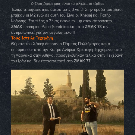
O Σίνας ζήτησε ματς τίτλου και τελικά… το κέρδισε
Τελικά αποφασίστηκε άμεσα ματς 3 vs 3. Στην ομάδα του Sereti
μπήκαν οι M2 ενώ σε αυτή του Σίνα οι Xhepaj και Πατήρ
Ιωάννης. Στο τέλος ο Σίνας έκανε roll up στον απρόσεκτο
ZMAK
champion Pano Sereti και έτσι στο
ZMAK 78
τον
αντιμετωπίζει για τον μεγάλο τίτλο!!!
Τους έστειλε Τεχεράνη
Θύματα του Χάκερ έπεσαν ο Πάμπος Παλλήκαρος και ο
entrepreneur από την Κύπρο Ανδρέα Χριστοφή. Ερχόμενοι από
τη Λάρνακα στην Αθήνα, προσγειώθηκαν τελικά στην Τεχεράνη
του Ιράν και δεν έφτασαν ποτέ στο
ZMAK 77.