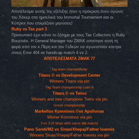
Αποτέλεσμα αυτής της εξέλιξης ήταν η πρόκριση άνευ αγώνα
του Χάκερ στα ημιτελικά του Immortal Tournament και οι
Κύπριοι που ετοιμάζουν μηνύσεις!
Ruby vs Tax part 3
Προσωπικό έχει κάνει το ζήτημα με τους Tax Collectors η Ruby
Bouziotis. Η General Manager του ZMAK απαίτησε αυτή τη
φορά από τον κ.Πέρη και τον Γεδεών να αγωνιστούν κόντρα
στους Error 404 σε handicap match 4 vs 2.
ΑΠΟΤΕΛΕΣΜΑΤΑ ZMAK 77
Tag team championship
Titans © vs Development Center
Winners Titans via pin
Tag Team championship cash in
Titans © vs Twins
Winners and new champions Twins via pin
Greek championship
Markellos Komninos ©vs Apollonas
Winner Komninos via pin
3 vs 3 (If Sinas wins earns title match)
Pano Sereti/M2 vs Sinas/Xhepaj/Father Ioannis
Winners Sinas/Xhepaj/Father Ioannis via pin