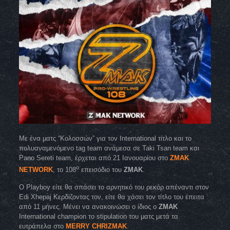
Με ένα ματς “Κολοσσών” για τον International τίτλο και το
πολυαναμενόμενο tag team ανάμεσα σε Taki Tsan team και
Pano Sereti team, έρχεται από 21 Ιανουαρίου στο
ZMAK
ο
NETWORK
, το 108
επεισόδιο του
ΖΜΑΚ
.
O Playboy είτε θα σπάσει το αρνητικό του ρεκόρ απέναντι στον
Edi Xhepaj Κερδίζοντας τον, είτε θα χάσει τον τίτλο του έπειτα
από 11 μήνες. Μένει να ανακοινώσει ο ίδιος ο
ZMAK
International champion το stipulation του ματς μετά τα
ευτράπελα στο
MERRY CHRIZMAK
.