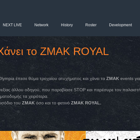
NEXT LIVE
Network
History
Roster
Development
 Χάνει το ZMAK ROYAL
Olympia έπεσε θύμα τροχαίου ατυχήματος και χάνει τα
ZMAK
events για
σεξίας άλλου οδηγού, που παραβίασε STOP και παρέσυρε τον παλαιστ
ματοδομής τα χειρότερα.
εισόδιο του
ZMAK
όσο και το φετινό
ZMAK ROYAL.