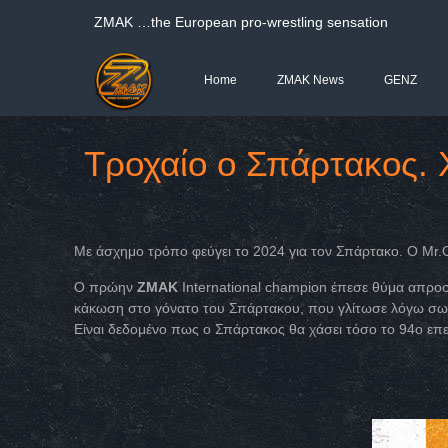
ΖΜΑΚ …the European pro-wrestling sensation
Home
ZMAK News
GENZ
Τροχαίο ο Σπάρτακος.
Με άσχημο τρόπο φεύγει το 2024 για τον Σπάρτακο. Ο Mr.
Ο πρώην
ZMAK
International champion έπεσε θύμα απρο
κάκωση στο γόνατο του Σπάρτακου, που γλίτωσε λόγω σω
Είναι δεδομένο πως ο Σπάρτακος θα χάσει τόσο το 94ο επ