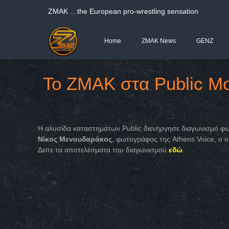
ΖΜΑΚ …the European pro-wrestling sensation
Home
ZMAK News
GENZ
Το ΖΜΑΚ στα Public M
Η αλυσίδα καταστημάτων Public διενήργησε διαγωνισμό φωτ
Νίκος
Μενουδαράκος
, φωτογράφος της Athens Voice, ο ο
Δείτε τα αποτελέσματα του διαγωνισμού
εδώ
.