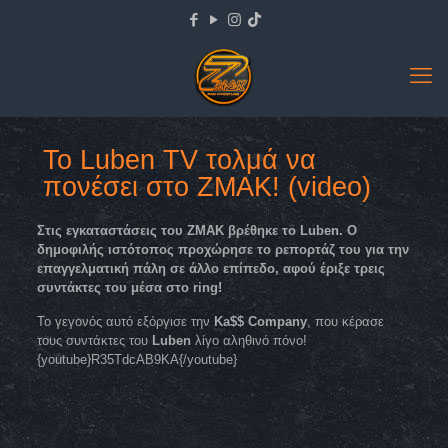
To Luben TV τoλμά να
πονέσει στο ΖΜΑΚ! (video)
Στις εγκαταστάσεις του ΖΜΑΚ βρέθηκε το Luben. Ο
δημοφιλής ιστότοπος προχώρησε το ρεπορτάζ του για την
επαγγελματική πάλη σε άλλο επίπεδο, αφού έριξε τρεις
συντάκτες του μέσα στο ring!
To γεγονός αυτό εξόργισε την
Ka$$ Company
, που κέρασε
τους συντάκτες του
Luben
λίγο αληθινό πόνο!
{youtube}R35TdcAB9KA{/youtube}