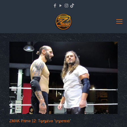
ZMAK Prime 12: Τιμημένα “γηρατειά”