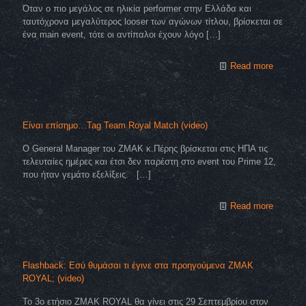
Όταν ο πιο μεγάλος σε ηλικία performer στην Ελλάδα και
ταυτόχρονα μεγαλύτερος looser των αγώνων τίτλου, βρίσκεται σε
ένα main event, τότε οι αντίπαλοι έχουν λόγο
[…]
Read more
Είναι επίσημο…Tag Team Royal Match (video)
Ο General Manager του ZMAK κ.Πέρης βρίσκεται στις ΗΠΑ τις
τελευταίες ημέρες και έτσι δεν παρέστη στο event του Prime 12,
που ήταν γεμάτο εξελίξεις.
[…]
Read more
Flashback: Εσύ θυμάσαι τι έγινε στα προηγούμενα ZMAK
ROYAL; (video)
Το 3ο ετήσιο ZMAK ROYAL θα γίνει στις 29 Σεπτεμβρίου στον