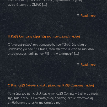
Γεν.Διευθυντή του ZMAK κ.Πέρη, προκάλεσε μεγάλη
αναστάτωση στο ZMAK
[…]
Read more
Η Ka$$ Company ξέρει ήδη τον πρωταθλητή (video)
Ο “πονοκέφαλος” των πλημμυρών του Τέξας, δεν είναι ο
μοναδικός για τον Kris Kass, που επέστρεψε από το Χιούστον,
υποσχόμενος, μαζί με τον F.B.I, την επιστροφή
[…]
Read more
Ο Kris Ka$$ διώχνει κι άλλο μέλος της Ka$$ Company (video)
Τα νεύρα του με τις εξελίξεις στην Ka$$ Company έχει ο αρχηγός
της, Kris Ka$$. Ο ελληνοτεξανός Κροίσος, έκανε στρατιωτική
επιθεώρηση στα μέλη της φατρίας του
[…]