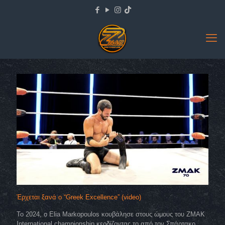
Έρχεται ξανά ο “Greek Excellence” (video)
Το 2024, ο Elia Markopoulos κουβάλησε στους ώμους του ZMAK
International championship κερδίζοντας το από τον Σπάρτακο