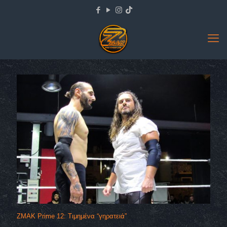
ZMAK Prime 12: Τιμημένα “γηρατειά”