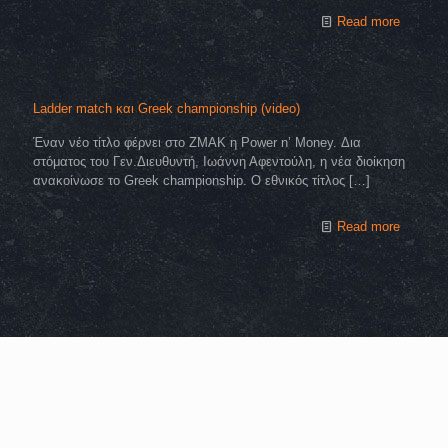
Read more
Ladder match και Greek championship (video)
Έναν νέο τίτλο φέρνει στο ZMAK η Power n’ Money. Δια
στόματος του Γεν.Διευθυντή, Ιωάννη Αφεντούλη, η νέα διοίκηση
ανακοίνωσε το Greek championship. Ο εθνικός τίτλος
[…]
Read more
Copyright © 2025 zmakgr.com | Powered by
Zero Raid Studio