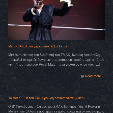
Με το GOLD στα χέρια μένει ο Ελ Γκρέκο
Μια ανακοίνωση του διευθυντή του ZMAK, Ιωάννη Αφεντούλη,
προκαλεί σεισμικές δονήσεις στο promotion, αφού στερεί από τον
νικητή του περσινού Royal Match το μεγαλύτερο ατού του.
[…]
Read more
Το Boss Club του Πολυχρονίδη οργανώνεται (video)
Ο Β’ Παγκόσμιος πόλεμος του ZMAK ξεκίνησε ήδη. H Power n’
Money των άλλοτε χειρότερων εχθρών, αλλά πλέoν συνέταιρων,