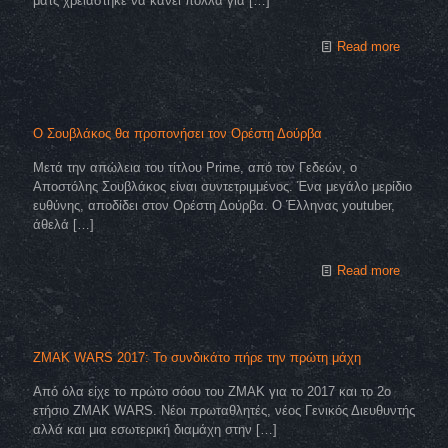
ματς χρειάστηκε να κάνει πολλά για
[…]
Read more
Ο Σουβλάκος θα προπονήσει τον Ορέστη Δούρβα
Μετά την απώλεια του τίτλου Prime, από τον Γεδεών, ο
Αποστόλης Σουβλάκος είναι συντετριμμένος. Ένα μεγάλο μερίδιο
ευθύνης, αποδίδει στον Ορέστη Δούρβα. Ο Έλληνας youtuber,
άθελά
[…]
Read more
ZMAK WARS 2017: Το συνδικάτο πήρε την πρώτη μάχη
Από όλα είχε το πρώτο σόου του ΖΜΑΚ για το 2017 και το 2ο
ετήσιο ZMAK WARS. Νέοι πρωταθλητές, νέος Γενικός Διευθυντής
αλλά και μια εσωτερική διαμάχη στην
[…]