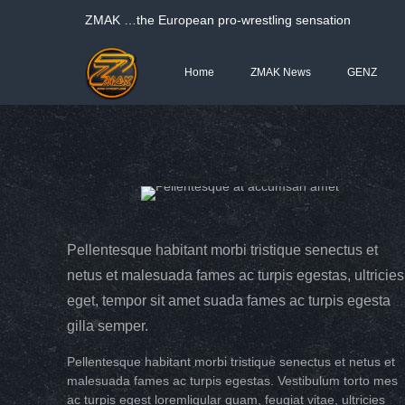
ΖΜΑΚ …the European pro-wrestling sensation
Home
ZMAK News
GENZ
Pellentesque habitant morbi tristique senectus et
netus et malesuada fames ac turpis egestas, ultricies
eget, tempor sit amet suada fames ac turpis egesta
gilla semper.
Pellentesque habitant morbi tristique senectus et netus et
malesuada fames ac turpis egestas. Vestibulum torto mes
ac turpis egest loremligular quam, feugiat vitae, ultricies