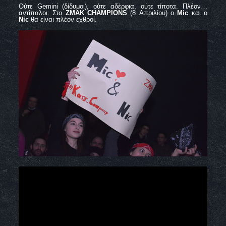
Ούτε
Gemini (
δίδυμοι), ούτε αδέρφια, ούτε τίποτα. Πλέον…
αντίπαλοι. Στο
ZMAK CHAMPIONS
(8 Απριλίου)
o
Mic
και ο
Nic
θα είναι πλέον εχθροί.