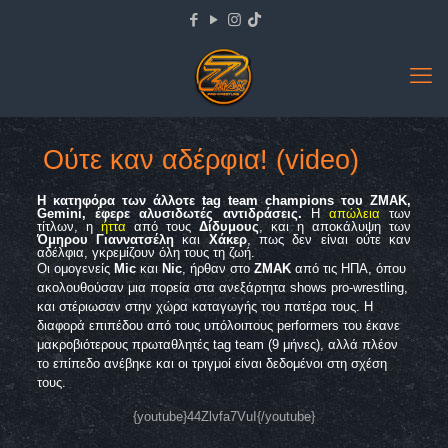
Ούτε καν αδέρφια! (video)
Η κατηφόρα των άλλοτε
tag team champions
του
ZMAK,
Gemini,
έφερε αλυσιδωτές αντιδράσεις.
Η
απώλεια
των
τίτλων, η
ήττα
από τους
Δίδυμους
, και η αποκάλυψη των
Όμηρου Γιαννατσέλη
και
Χάκερ
, πως δεν είναι ούτε καν
αδέλφια, γκρεμίζουν όλη τους τη ζωή.
Οι ομογενείς
Mic
και
Nic
,
ήρθαν στο
ZMAK
από τις ΗΠΑ, όπου
ακολουθούσαν μια πορεία στα ανεξάρτητα
shows pro-wrestling,
και στέριωσαν στην χώρα καταγωγής του πατέρα τους. Η
διαφορά επιπέδου από τους υπόλοιπους
performers
του έκανε
μακροβιότερους πρωταθλητές
tag team (9
μήνες), αλλά πλέον
το επίπεδο ανέβηκε και οι τριγμοί είναι δεδομένοι στη σχέση
τους.
{youtube}44Zlvfa7VuI{/youtube}