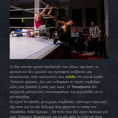
Οι δύο πόντιοι πρώην διεκδικητές των τίτλων tag team, το
φυσούν και δεν κρυώνει και πρόσφατα ανέβασαν μία
ανακοίνωση, στην προσωπική τους
σελίδα
στα social media.
“Ακούστε ψάρακες. Δεν μας ενδιαφέρει αν είχατε συμβόλαιο
μόλις μίας βραδιάς ή μόλις μίας ώρας. Οι
Temeterons
δεν
ανέχονται μόστρα από «ποντικαραίους» και μυρωδιάδες με το
pro-wrestling.
Αν έχετε τα κάκαλα, με ή χωρίς συμβόλαιο, κλείνουμε τώρα ματς
tag team για να σας δείξουμε πως φέρονται οι παλιοί στα
στραβάδια. Αλλά ξέρουμε… θα πείτε πως δεν έχετε δικαίωμα για
ματς. Κλασικές δικαιολογίες για να μην φάτε το ξύλο της ζωής