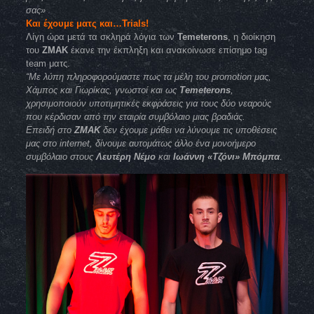
σας»
Και έχουμε ματς και…Trials!
Λίγη ώρα μετά τα σκληρά λόγια των
Temeterons
, η διοίκηση
του
ZMAK
έκανε την έκπληξη και ανακοίνωσε επίσημο tag
team ματς.
“Με λύπη πληροφορούμαστε πως τα μέλη του promotion μας,
Χάμπος και Γιωρίκας, γνωστοί και ως
Temeterons
,
χρησιμοποιούν υποτιμητικές εκφράσεις για τους δύο νεαρούς
που κέρδισαν από την εταιρία συμβόλαιο μιας βραδιάς.
Επειδή στο
ZMAK
δεν έχουμε μάθει να λύνουμε τις υποθέσεις
μας στο internet, δίνουμε αυτομάτως άλλο ένα μονοήμερο
συμβόλαιο στους
Λευτέρη Νέμο
και
Ιωάννη «Τζόνι» Μπόμπα
.