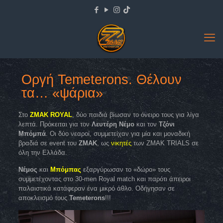
Οργή Temeterons. Θέλουν
τα… «ψάρια»
Στο
ΖΜΑΚ ROYAL
, δύο παιδιά βίωσαν το όνειρο τους για λίγα
λεπτά. Πρόκειται για τον
Λευτέρη Νέμο
και τον
Τζόνι
Μπόμπά
. Οι δύο νεαροί, συμμετείχαν για μία και μοναδική
βραδιά σε event του
ZMAK
, ως
νικητές
των ZMAK TRIALS σε
όλη την Ελλάδα.
Νέμος
και
Μπόμπας
εξαργύρωσαν το «δώρο» τους
συμμετέχοντας στο 30-men Royal match και παρότι άπειροι
παλαιστικά κατάφεραν ένα μικρό άθλο. Οδήγησαν σε
αποκλεισμό τους
Temeterons
!!!