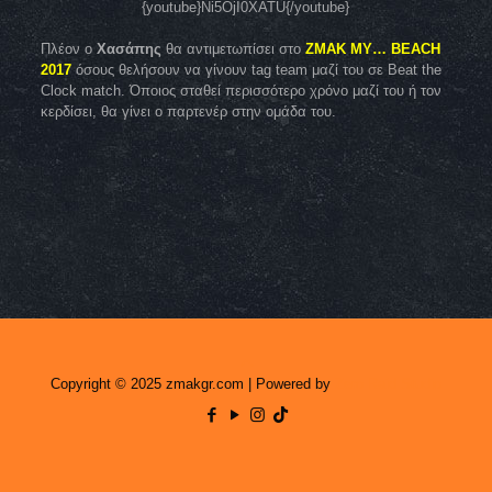
{youtube}Ni5OjI0XATU{/youtube}
Πλέον ο
Χασάπης
θα αντιμετωπίσει στο
ZMAK MY… BEACH
2017
όσους θελήσουν να γίνουν tag team μαζί του σε Beat the
Clock match. Όποιος σταθεί περισσότερο χρόνο μαζί του ή τον
κερδίσει, θα γίνει ο παρτενέρ στην ομάδα του.
Copyright © 2025 zmakgr.com | Powered by
Zero Raid Studio