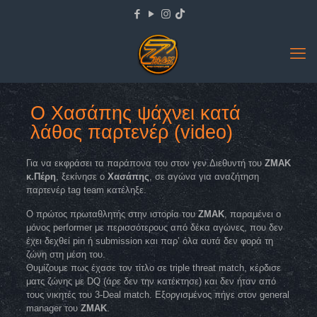
Ο Χασάπης ψάχνει κατά
λάθος παρτενέρ (video)
Για να εκφράσει τα παράπονα του στον γεν.Διεθυντή του
ΖΜΑΚ
κ.Πέρη
, ξεκίνησε ο
Χασάπης
, σε αγώνα για αναζήτηση
παρτενέρ tag team κατέληξε.
Ο πρώτος πρωταθλητής στην ιστορία του
ZMAK
, παραμένει ο
μόνος performer με περισσότερους από δέκα αγώνες, που δεν
έχει δεχθεί pin ή submission και παρ’ όλα αυτά δεν φορά τη
ζώνη στη μέση του.
Θυμίζουμε πως έχασε τον τίτλο σε triple threat match, κέρδισε
ματς ζώνης με DQ (άρε δεν την κατέκτησε) και δεν ήταν από
τους νικητές του 3-Deal match. Εξοργισμένος πήγε στον general
manager του
ZMAK
.