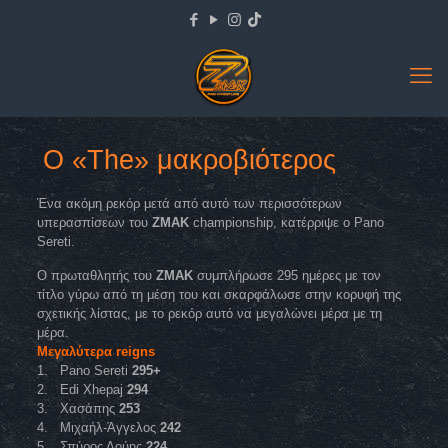
Ο «The» μακροβιότερος
Ένα ακόμη ρεκόρ μετά από αυτό των περισσότερων
υπερασπίσεων του
ZMAK
championship, κατέρριψε ο Pano
Sereti.
Ο πρωταθλητής του
ZMAK
συμπλήρωσε 295 ημέρες με τον
τίτλο γύρω από τη μέση του και σκαρφάλωσε στην κορυφή της
σχετικής λίστας, με το ρεκόρ αυτό να μεγαλώνει μέρα με τη
μέρα.
Μεγαλύτερα reigns
1. Pano Sereti
295+
2. Edi Xhepaj
294
3. Χασάπης
253
4. Μιχαήλ-Άγγελος
242
5. Σπύρος Λούης
224