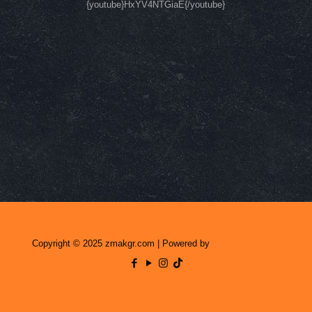
{youtube}HxYV4NTGiaE{/youtube}
Copyright © 2025 zmakgr.com | Powered by
Zero Raid Studio