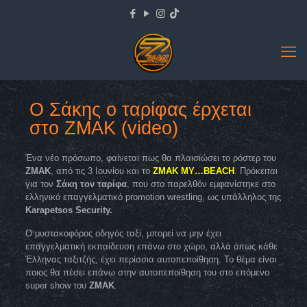
Ο Σάκης ο ταρίφας έρχεται
στο ΖΜΑΚ (video)
Ένα νέο πρόσωπο, φαίνεται πως θα πλαισιώσει το ρόστερ του
ZMAK
, από τις 3 Ιουνίου και το
ZMAK MY…BEACH
. Πρόκειται
για τον
Σάκη τον ταρίφα
, που στο παρελθόν εμφανίστηκε στο
ελληνικό επαγγελματικό promotion wrestling, ως υπάλληλος της
Karapetsos Security.
Ο μυστακοφόρος οδηγός ταξί, μπορεί να μην έχει
επαγγελματική εκπαίδευση επάνω στο χώρο, αλλά όπως κάθε
Έλληνας ταξιτζής, έχει περίσσια αυτοπεποίθηση. Το θέμα είναι
ποιος θα πέσει επάνω στην αυτοπεποίθηση του στο επόμενο
super show του
ZMAK
.