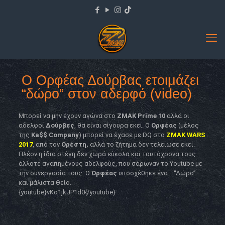
O Ορφέας Δούρβας ετοιμάζει
“δώρο” στον αδερφό (video)
Μπορεί να μην έχουν αγώνα στο
ZMAK Prime 10
αλλά οι
αδελφοί
Δούρβες
, θα είναι σίγουρα εκεί. Ο
Ορφέας
(μέλος
της
Ka$$ Company
) μπορεί να έχασε με DQ στο
ZMAK WARS
2017
, από τον
Ορέστη,
αλλά το ζήτημα δεν τελείωσε εκεί.
Πλέον η ίδια στέγη δεν χωρά εύκολα και ταυτόχρονα τους
άλλοτε αγαπημένους αδελφούς, που σάρωναν το Youtube με
την συνεργασία τους. Ο
Ορφέας
υποσχέθηκε ένα… “Δώρο”
και μάλιστα Θείο.
{youtube}vKo1jkJP1d0{/youtube}