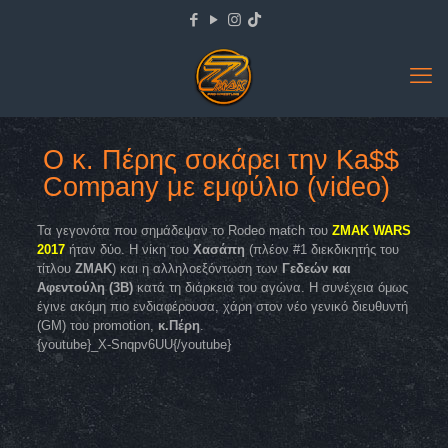
O κ. Πέρης σοκάρει την Ka$$
Company με εμφύλιο (video)
Τα γεγονότα που σημάδεψαν το Rodeo match του
ZMAK WARS
2017
ήταν δύο. Η νίκη του
Χασάπη
(πλέον #1 διεκδικητής του
τίτλου
ZMAK
) και η αλληλοεξόντωση των
Γεδεών και
Αφεντούλη (3Β)
κατά τη διάρκεια του αγώνα. Η συνέχεια όμως
έγινε ακόμη πιο ενδιαφέρουσα, χάρη στον νέο γενικό διευθυντή
(GM) του promotion,
κ.Πέρη
.
{youtube}_X-Snqpv6UU{/youtube}