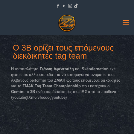
O 3B ορίζει τους επόμενους
διεκδικητές tag team
Η αντιπαλότητα
Γιάννη Αφεντούλη
και
Skendernation
εχει
φτάσει σε άλλο επίπεδο. Για να αποφύγει να ονομάσει τους
Αλβανούς performer του
ΖΜΑΚ
ως τους επόμενους διεκδικητές
για το
ZMAK Tag Team Championship
που κατέχουν οι
Gemini
, ο
3Β
ονόμασε διεκδικητές τους
Μ2
από το πουθενά!
{youtube}tXm6rvfoodo{/youtube}