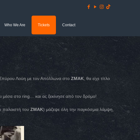
Who We Are
Tickets
Contact
υ Σπύρου Λούη με τον Απόλλωνα στο
ZMAK
, θα είχε τίτλο
ει μέσα στο ring… και ας ξεκίνησε από τον δρόμο!
υ παλαιστή του
ZMAK
) μάζεψε όλη την παγκόσμια λάμψη,