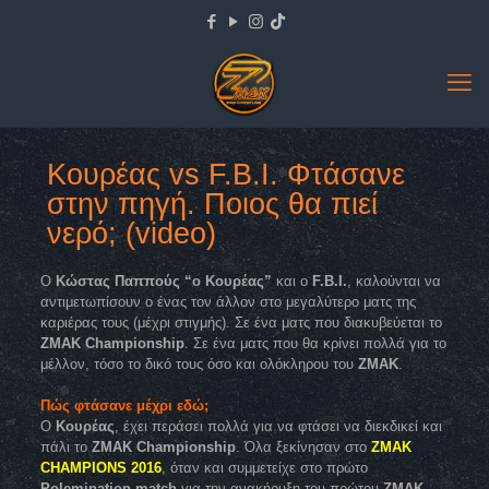
Κουρέας vs F.B.I. Φτάσανε
στην πηγή. Ποιος θα πιεί
νερό; (video)
Ο
Κώστας Παππούς “ο Κουρέας”
και ο
F.B.I.
, καλούνται να
αντιμετωπίσουν ο ένας τον άλλον στο μεγαλύτερο ματς της
καριέρας τους (μέχρι στιγμής). Σε ένα ματς που διακυβεύεται το
ZMAK Championship
. Σε ένα ματς που θα κρίνει πολλά για το
μέλλον, τόσο το δικό τους όσο και ολόκληρου του
ΖΜΑΚ
.
Πώς φτάσανε μέχρι εδώ;
Ο
Κουρέας
, έχει περάσει πολλά για να φτάσει να διεκδικεί και
πάλι το
ZMAK Championship
. Όλα ξεκίνησαν στο
ZMAK
CHAMPIONS 2016
, όταν και συμμετείχε στο πρώτο
Polemination match
για την ανακήρυξη του πρώτου
ZMAK