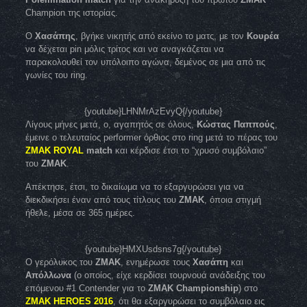
Champion της ιστορίας.
Ο
Χασάπης
, βγήκε νικητής από εκείνο το ματς, με τον
Κουρέα
να δέχεται pin μόλις τρίτος και να αναγκάζεται να
παρακολουθεί τον υπόλοιπο αγώνα, δεμένος σε μια από τις
γωνίες του ring.
{youtube}LHNMrAzEvyQ{/youtube}
Λίγους μήνες μετά, ο, αγαπητός σε όλους,
Κώστας Παππούς
,
έμεινε ο τελευταίος performer όρθιος στο ring μετά το πέρας του
ZMAK ROYAL
match
και κέρδισε έτσι το “χρυσό συμβόλαιο”
του
ΖΜΑΚ
.
Απέκτησε, έτσι, το δικαίωμα να το εξαργυρώσει για να
διεκδικήσει έναν από τους τίτλους του
ΖΜΑΚ
, όποια στιγμή
ήθελε, μέσα σε 365 ημέρες.
{youtube}HMXUsdsns7g{/youtube}
Ο γερόλυκος του
ΖΜΑΚ
, ενημέρωσε τους
Χασάπη
και
Απόλλωνα
(ο οποίος, είχε κερδίσει τουρνουά ανάδειξης του
επόμενου #1 Contender για το
ZMAK Championship
) στο
ΖΜΑΚ HEROES 2016
, ότι θα εξαργυρώσει το συμβόλαιο εις