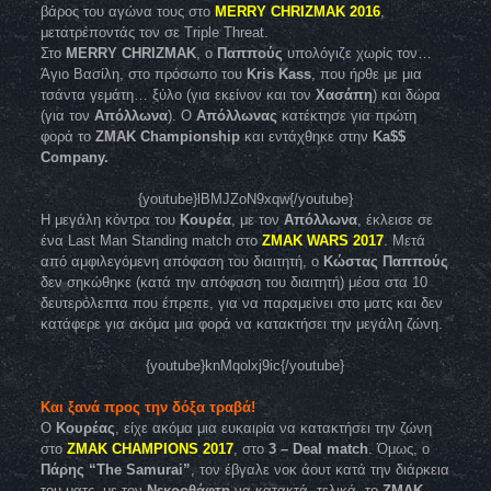
βάρος του αγώνα τους στο
MERRY CHRIZMAK 2016
,
μετατρέποντάς τον σε Triple Threat.
Στο
MERRY CHRIZMAK
, ο
Παππούς
υπολόγιζε χωρίς τον…
Άγιο Βασίλη, στο πρόσωπο του
Kris Kass
, που ήρθε με μια
τσάντα γεμάτη… ξύλο (για εκείνον και τον
Χασάπη
) και δώρα
(για τον
Απόλλωνα
). Ο
Απόλλωνας
κατέκτησε για πρώτη
φορά το
ZMAK Championship
και εντάχθηκε στην
Ka$$
Company.
{youtube}lBMJZoN9xqw{/youtube}
Η μεγάλη κόντρα του
Κουρέα
, με τον
Απόλλωνα
, έκλεισε σε
ένα Last Man Standing match στο
ZMAK WARS 2017
. Μετά
από αμφιλεγόμενη απόφαση του διαιτητή, ο
Κώστας Παππούς
δεν σηκώθηκε (κατά την απόφαση του διαιτητή) μέσα στα 10
δευτερόλεπτα που έπρεπε, για να παραμείνει στο ματς και δεν
κατάφερε για ακόμα μια φορά να κατακτήσει την μεγάλη ζώνη.
{youtube}knMqolxj9ic{/youtube}
Και ξανά προς την δόξα τραβά!
Ο
Κουρέας
, είχε ακόμα μια ευκαιρία να κατακτήσει την ζώνη
στο
ZMAK CHAMPIONS 2017
, στο
3 – Deal match
. Όμως, ο
Πάρης “The Samurai”
, τον έβγαλε νοκ άουτ κατά την διάρκεια
του ματς, με τον
Νεκροθάφτη
να κατακτά, τελικά, το
ZMAK