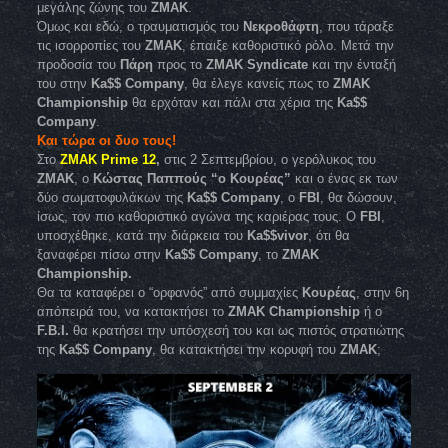
μεγάλης ζώνης του
ΖΜΑΚ
.
Όμως και εδώ, ο τραυματισμός του
Νεκροθάφτη
, που τάραξε
τις ισορροπίες του
ΖΜΑΚ
, έπαιξε καθοριστικό ρόλο. Μετά την
προδοσία του
Πάρη
προς το
ZMAK Syndicate
και την ένταξή
του στην
Ka$$ Company
, θα έλεγε κανείς πως το
ZMAK
Championship
θα ερχόταν και πάλι στα χέρια της
Ka$$
Company
.
Και τώρα οι δυο τους!
Στο
ZMAK Prime 12
,
στις 2 Σεπτεμβρίου, ο γερόλυκος του
ΖΜΑΚ
, ο
Κώστας Παππούς “ο Κουρέας”
και ο ένας εκ των
δύο σωματοφυλάκων της
Ka$$ Company
, ο
FBI
, θα δώσουν,
ίσως, τον πιο καθοριστικό αγώνα της καριέρας τους. Ο
FBI
,
υποσχέθηκε, κατά την διάρκεια του
Ka$$vivor
, ότι θα
ξαναφέρει πίσω στην
Ka$$ Company
, το
ZMAK
Championship.
Θα τα καταφέρει ο “ορφανός” από συμμαχίες
Κουρέας
, στην 6η
απόπειρά του, να κατακτήσει το
ZMAK Championship
ή ο
F.B.I.
θα κρατήσει την υπόσχεσή του και ως πιστός στρατιώτης
της
Ka$$ Company
, θα κατακτήσει την κορυφή του
ΖΜΑΚ
;