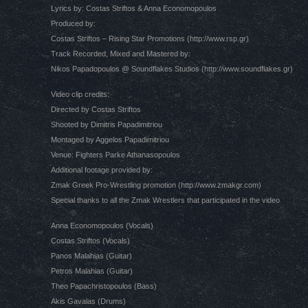
Lyrics by: Costas Striftos & Anna Economopoulos
Produced by:
Costas Striftos – Rising Star Promotions (
http://www.rsp.gr
)
Track Recorded, Mixed and Mastered by:
Nikos Papadopoulos @ Soundflakes Studios (
http://www.soundflakes.gr
)
Video clip credits:
Directed by Costas Striftos
Shooted by Dimitris Papadimitriou
Montaged by Aggelos Papadimitriou
Venue: Fighters Parke Athanasopoulos
Additional footage provided by:
Zmak Greek Pro-Wrestling promotion (
http://www.zmakgr.com
)
Special thanks to all the Zmak Wrestlers that participated in the video
Anna Economopoulos (Vocals)
Costas Striftos (Vocals)
Panos Malahias (Guitar)
Petros Malahias (Guitar)
Theo Papachristopoulos (Bass)
Akis Gavalas (Drums)