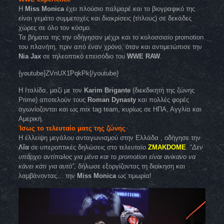
Η
Miss Monica
έχει πλούσιο παλμαρέ και το βιογραφικό της
είναι γεμάτο συμμετοχές και διακρίσεις (τίτλους) σε δεκάδες
χώρες σε όλο τον κόσμο.
Τα βήματα της την οδήγησαν μέχρι και το κολοσσιαίο promotion
του πλανήτη, πριν από έναν χρόνο, όταν και αντιμετώπισε την
Nia Jax
σε τηλεοπτικό επεισόδιο του
WWE
RAW
.
{youtube}ZVnUX1PqkPk{/youtube}
Η Ιταλίδα, μαζί με τον
Karim Brigante
(διεκδικητή της ζώνης
Prime) αποτελούν τους
Roman Dynasty
και πολλές φορές
αγωνίοζονται και ως mix tag team, κυρίως σε ΗΠΑ, Αγγλία και
Αμερική.
Ίσως το τελευταίο ματς της ζώνης
Η έλλειψη μεγάλου ανταγωνισμού στην Ελλάδα , οδήγησε την
Λία
σε υπεροπτικές δηλώσεις στο τελευταίο
ZMAKDOME
. “
Δεν
υπάρχει αντίπαλος για μένα και το promotion είναι ανίκανο να
κάνει κάτι για αυτό”
, δήλωσε εξοργίζοντας τη διοίκηση και
λαμβάνοντας… την
Miss Monica
ως τιμωρία!