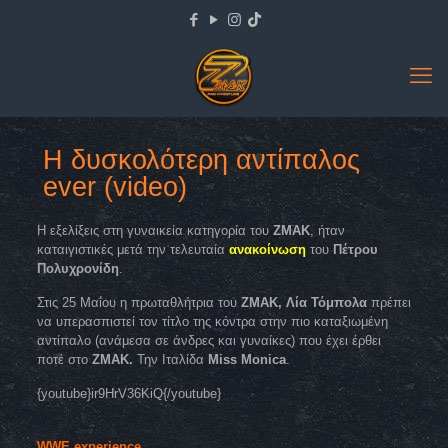
Η δυσκολότερη αντίπαλος
ever (video)
Η εξελίξεις στη γυναικεία κατηγορία του
ZMAK
, ήταν
καταιγιστικές μετά την τελευταία
ανακοίνωση
του
Πέτρου
Πολυχρονίδη
.
Στις 25 Μαΐου η πρωταθλήτρια του
ZMAK, Λία Τόμπολα
πρέπει
να υπερασπιστεί τον τίτλο της κόντρα στην πιο καταξιωμένη
αντίπαλο (ανάμεσα σε άνδρες και γυναίκες) που έχει έρθει
ποτέ στο
ZMAK.
Την Ιταλίδα
Miss Monica
.
{youtube}ir9HrV36KiQ{/youtube}
WWE experience