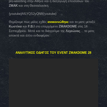
pro-wrestling στην Αθήνα και η διεξαγωγή επεισοδίων του
ZMAK
και στη Θεσσαλονίκη.
{youtube}AfLYQS2yQN8{/youtube}
Θυμίζουμε πως μόλις εχθές
ανακοινώθηκε
και το ματς μεταξύ
Κωστίκα
και
F.B.I
στο επερχόμενο
ZMAKDOME
στις 14
Σεπτεμβρίου. Μετά και το διάγγελμα της
Λεγεώνας
… το ματς
αποκτά και άλλο ενδιαφέρον.
ΑΝΑΛΥΤΙΚΟΣ ΟΔΗΓΟΣ ΤΟΥ EVENT ZMAKDOME 28