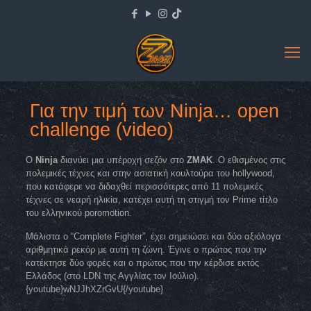
Για την τιμή των Ninja… open
challenge (video)
O
Ninja
διανύει μια υπέροχη σεζόν στο
ZMAK
. Ο εθισμένος στις
πολεμικές τέχνες και στην ασιατική κουλτούρα του hollywood,
που κατάφερε να διδαχθεί περισσότερες από 11 πολεμικές
τέχνες σε νεαρή ηλικία, κατέχει αυτή τη στιγμή τον Prime τίτλο
του ελληνικού poromotion.
Μάλιστα ο “Complete Fighter”, έχει σημειώσει και δύο αξιόλογα
αριθμητικά ρεκόρ με αυτή τη ζώνη. Έγινε ο πρώτος που την
κατέκτησε δύο φορές και ο πρώτος που την κέρδισε εκτός
Ελλάδος (στο LDN της Αγγλίας τον Ιούλιο).
{youtube}wNJJhXZrGvU{/youtube}