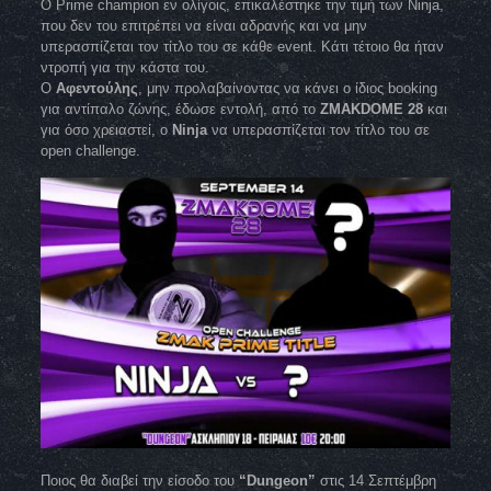
Ο Prime champion εν ολίγοις, επικαλέστηκε την τιμή των Ninja,
που δεν του επιτρέπει να είναι αδρανής και να μην
υπερασπίζεται τον τίτλο του σε κάθε event. Κάτι τέτοιο θα ήταν
ντροπή για την κάστα του.
Ο
Αφεντούλης
, μην προλαβαίνοντας να κάνει ο ίδιος booking
για αντίπαλο ζώνης, έδωσε εντολή, από το
ZMAKDOME 28
και
για όσο χρειαστεί, ο
Ninja
να υπερασπίζεται τον τίτλο του σε
open challenge.
Ποιος θα διαβεί την είσοδο του
“Dungeon”
στις 14 Σεπτέμβρη