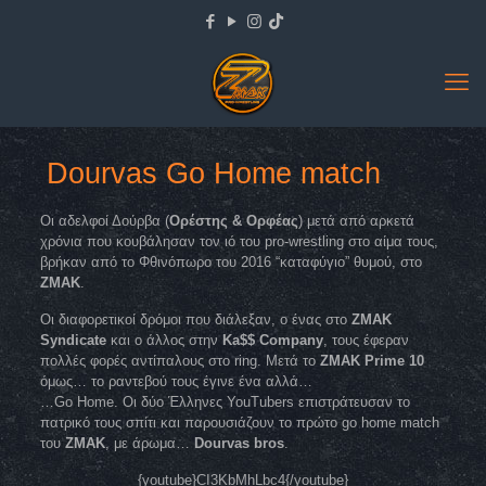
Dourvas Go Home match
Οι αδελφοί Δούρβα (
Ορέστης & Ορφέας
) μετά από αρκετά
χρόνια που κουβάλησαν τον ιό του pro-wrestling στο αίμα τους,
βρήκαν από το Φθινόπωρο του 2016 “καταφύγιο” θυμού, στο
ZMAK
.
Οι διαφορετικοί δρόμοι που διάλεξαν, ο ένας στο
ZMAK
Syndicate
και ο άλλος στην
Ka$$ Company
, τους έφεραν
πολλές φορές αντίπαλους στο ring. Μετά το
ZMAK Prime 10
όμως… το ραντεβού τους έγινε ένα αλλά…
…Go Home. Οι δύο Έλληνες YouΤubers επιστράτευσαν το
πατρικό τους σπίτι και παρουσιάζουν το πρώτο go home match
του
ZMAK
, με άρωμα…
Dourvas bros
.
{youtube}CI3KbMhLbc4{/youtube}