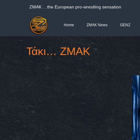
ΖΜΑΚ …the European pro-wrestling sensation
Home
ZMAK News
GENZ
Τάκι… ZMAK